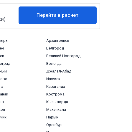
Перейти в расчет
ки)
доставки
дырь
Архангельск
ен
Белгород
ск
Великий Новгород
оград
Вологда
зный
Джалал‑Абад
ново
Ижевск
га
Караганда
анай
Кострома
ыл
Кызылорда
коп
Махачкала
чик
Нарын
л
Оренбург