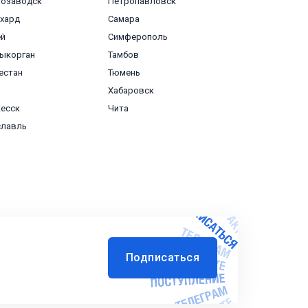
розаводск
Петропавловск
хард
Самара
ей
Симферополь
ыкорган
Тамбов
естан
Тюмень
Хабаровск
есск
Чита
славль
Подписаться