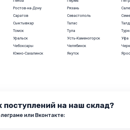
Пенза
Пермь
Пет
Ростов‑на‑Дону
Рязань
Сале
Саратов
Севастополь
Сем
Сыктывкар
Талас
Талд
Томск
Тула
Турк
Уральск
Усть‑Каменогорск
Уфа
Чебоксары
Челябинск
Черк
Южно‑Сахалинск
Якутск
Яро
х поступлений на наш склад?
леграме или Вконтакте: