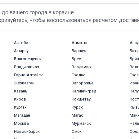
 до вашего города в корзине
оризуйтесь, чтобы воспользоваться расчетом достав
Актобе
Алматы
Ана
Атырау
Барнаул
Батк
Благовещенск
Брест
Брян
Владикавказ
Владимир
Волг
Горно‑Алтайск
Гродно
Гро
Жезказган
Запорожье
Ива
Казань
Калининград
Калу
Киров
Кокшетау
Кост
Курган
Курск
Кыз
Магадан
Магас
Май
Москва
Мурманск
Наль
Новосибирск
Омск
Орё