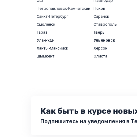
Ош
Павлодар
Петропавловск‑Камчатский
Псков
Санкт‑Петербург
Саранск
Смоленск
Ставрополь
Тараз
Тверь
Улан‑Удэ
Ульяновск
Ханты‑Мансийск
Херсон
Шымкент
Элиста
Как быть в курсе новы
Подпишитесь на уведомления в Те